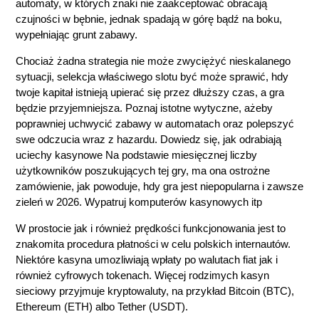
automaty, w których znaki nie zaakceptować obracają
czujności w bębnie, jednak spadają w górę bądź na boku,
wypełniając grunt zabawy.
Chociaż żadna strategia nie może zwyciężyć nieskalanego
sytuacji, selekcja właściwego slotu być może sprawić, hdy
twoje kapitał istnieją upierać się przez dłuższy czas, a gra
będzie przyjemniejsza. Poznaj istotne wytyczne, ażeby
poprawniej uchwycić zabawy w automatach oraz polepszyć
swe odczucia wraz z hazardu. Dowiedz się, jak odrabiają
uciechy kasynowe Na podstawie miesięcznej liczby
użytkowników poszukujących tej gry, ma ona ostrożne
zamówienie, jak powoduje, hdy gra jest niepopularna i zawsze
zieleń w ⁦⁦⁦⁦⁦⁦2026⁩⁩⁩⁩⁩⁩. Wypatruj komputerów kasynowych itp
W prostocie jak i również prędkości funkcjonowania jest to
znakomita procedura płatności w celu polskich internautów.
Niektóre kasyna umozliwiają wpłaty po walutach fiat jak i
również cyfrowych tokenach. Więcej rodzimych kasyn
sieciowy przyjmuje kryptowaluty, na przykład Bitcoin (BTC),
Ethereum (ETH) albo Tether (USDT).