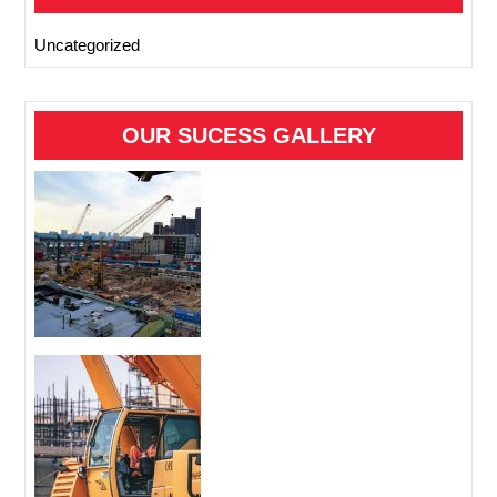
Uncategorized
OUR SUCESS GALLERY