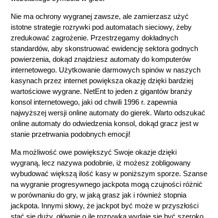
Nie ma ochrony wygranej zawsze, ale zamierzasz użyć
istotne strategie rozrywki pod automatach sieciowy, żeby
zredukować zagrożenie. Przestrzegamy dokładnych
standardów, aby skonstruować ewidencję sektora godnych
powierzenia, dokąd znajdziesz automaty do komputerów
internetowego. Użytkowanie darmowych spinów w naszych
kasynach przez internet powiększa okazję dzięki bardziej
wartościowe wygrane. NetEnt to jeden z gigantów branży
konsol internetowego, jaki od chwili 1996 r. zapewnia
najwyższej wersji online automaty do gierek. Warto odszukać
online automaty do odwiedzenia konsol, dokąd gracz jest w
stanie przetrwania podobnych emocji!
Ma możliwość owe powiększyć Swoje okazje dzięki
wygraną, lecz nazywa podobnie, iż możesz zobligowany
wybudować większą ilość kasy w poniższym sporze. Szanse
na wygranie progresywnego jackpota mogą czujności różnić
w porównaniu do gry, w jaką grasz jak i również stopnia
jackpota. Innymi słowy, że jackpot być może w przyszłości
stać się duży, głównie o ile rozrywka wydaje się być szeroko