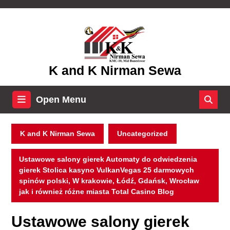
Skip
to
content
Skip
to
content
K and K Nirman Sewa
Open
Open Menu
Menu
K and K Nirman Sewa
Uncategorized
Ustawowe salony gierek Automaty do odwiedzenia
gierek Stolica kasyno VulkanVegas 25 darmowych
spinów polski, W krakowie, Łódź, Gdańsk, Wrocław
jak i również różne miasta Total Casino Blog
Ustawowe salony gierek