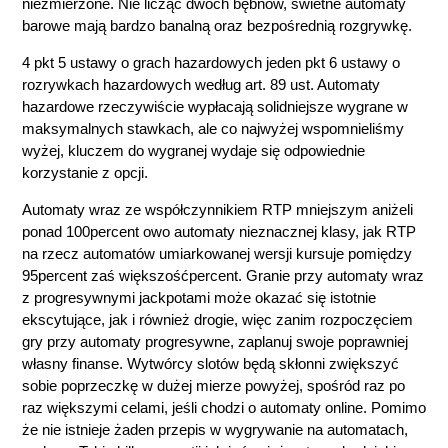
niezmierzone. Nie licząc dwóch bębnów, świetne automaty
barowe mają bardzo banalną oraz bezpośrednią rozgrywkę.
4 pkt 5 ustawy o grach hazardowych jeden pkt 6 ustawy o
rozrywkach hazardowych według art. 89 ust. Automaty
hazardowe rzeczywiście wypłacają solidniejsze wygrane w
maksymalnych stawkach, ale co najwyżej wspomnieliśmy
wyżej, kluczem do wygranej wydaje się odpowiednie
korzystanie z opcji.
Automaty wraz ze współczynnikiem RTP mniejszym aniżeli
ponad 100percent owo automaty nieznacznej klasy, jak RTP
na rzecz automatów umiarkowanej wersji kursuje pomiędzy
95percent zaś większośćpercent. Granie przy automaty wraz
z progresywnymi jackpotami może okazać się istotnie
ekscytujące, jak i również drogie, więc zanim rozpoczęciem
gry przy automaty progresywne, zaplanuj swoje poprawniej
własny finanse. Wytwórcy slotów będą skłonni zwiększyć
sobie poprzeczkę w dużej mierze powyżej, spośród raz po
raz większymi celami, jeśli chodzi o automaty online. Pomimo
że nie istnieje żaden przepis w wygrywanie na automatach,