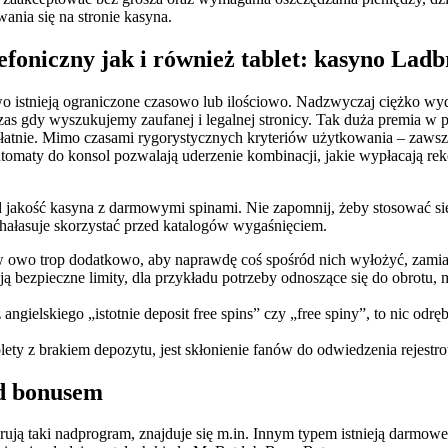
ania się na stronie kasyna.
efoniczny jak i również tablet: kasyno Lad
o istnieją ograniczone czasowo lub ilościowo. Nadzwyczaj ciężko wy
czas gdy wyszukujemy zaufanej i legalnej stronicy. Tak duża premia w
zpłatnie. Mimo czasami rygorystycznych kryteriów użytkowania – zawsze
automaty do konsol pozwalają uderzenie kombinacji, jakie wypłacają r
od jakość kasyna z darmowymi spinami. Nie zapomnij, żeby stosować 
hałasuje skorzystać przed katalogów wygaśnięciem.
owo trop dodatkowo, aby naprawdę coś spośród nich wyłożyć, zamiast 
ezpieczne limity, dla przykładu potrzeby odnoszące się do obrotu, m
ngielskiego „istotnie deposit free spins” czy „free spiny”, to nic o
ty z brakiem depozytu, jest skłonienie fanów do odwiedzenia rejestrow
ód bonusem
 taki nadprogram, znajduje się m.in. Innym typem istnieją darmowe