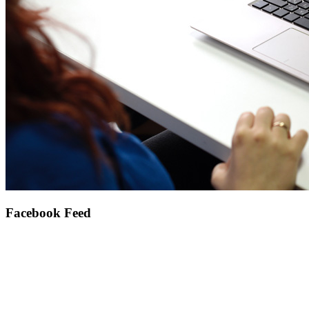
Facebook Feed