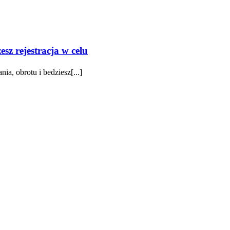
z rejestracja w celu
, obrotu i bedziesz[...]