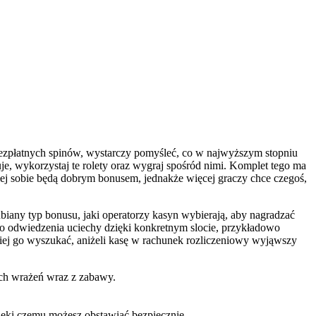
bezpłatnych spinów, wystarczy pomyśleć, co w najwyższym stopniu
e, wykorzystaj te rolety oraz wygraj spośród nimi.
Komplet tego ma
ej sobie będą dobrym bonusem, jednakże więcej graczy chce czegoś,
ubiany typ bonusu, jaki operatorzy kasyn wybierają, aby nagradzać
 do odwiedzenia uciechy dzięki konkretnym slocie, przykładowo
iej go wyszukać, aniżeli kasę w rachunek rozliczeniowy wyjąwszy
ich wrażeń wraz z zabawy.
ięki czemu możesz obstawiać bezpiecznie.