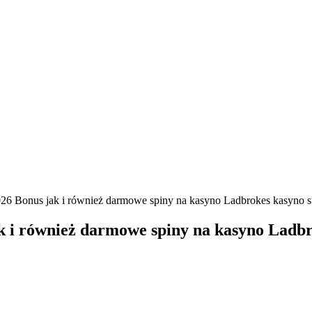
026 Bonus jak i również darmowe spiny na kasyno Ladbrokes kasyno st
ak i również darmowe spiny na kasyno Ladbr