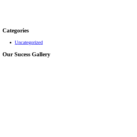
Categories
Uncategorized
Our Sucess Gallery