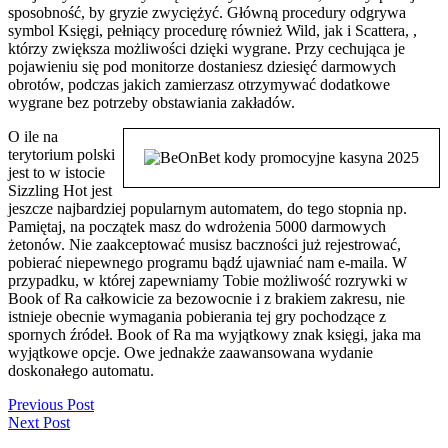
sposobność, by gryzie zwyciężyć. Główną procedury odgrywa
symbol Księgi, pełniący procedurę również Wild, jak i Scattera, ,
którzy zwiększa możliwości dzięki wygrane. Przy cechująca je
pojawieniu się pod monitorze dostaniesz dziesięć darmowych
obrotów, podczas jakich zamierzasz otrzymywać dodatkowe
wygrane bez potrzeby obstawiania zakładów.
O ile na
terytorium polski
jest to w istocie
Sizzling Hot jest
jeszcze najbardziej popularnym automatem, do tego stopnia np.
Pamiętaj, na początek masz do wdrożenia 5000 darmowych
żetonów. Nie zaakceptować musisz baczności już rejestrować,
pobierać niepewnego programu bądź ujawniać nam e-maila. W
przypadku, w której zapewniamy Tobie możliwość rozrywki w
Book of Ra całkowicie za bezowocnie i z brakiem zakresu, nie
istnieje obecnie wymagania pobierania tej gry pochodzące z
spornych źródeł. Book of Ra ma wyjątkowy znak księgi, jaka ma
wyjątkowe opcje. Owe jednakże zaawansowana wydanie
doskonałego automatu.
Post
Previous
Previous Post
Next
Post
Next Post
navigation
Post