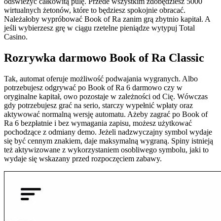
odświeżyć całkowitą pulę. Przede wszystkim zdobędziesz 5000
wirtualnych żetonów, które to będziesz spokojnie obracać.
Należałoby wypróbować Book of Ra zanim grą zbytnio kapitał. A
jeśli wybierzesz grę w ciągu rzetelne pieniądze wytypuj Total
Casino.
Rozrywka darmowo Book of Ra Classic
Tak, automat oferuje możliwość podwajania wygranych. Albo
potrzebujesz odgrywać po Book of Ra 6 darmowo czy w
oryginalne kapitał, owo pozostaje w zależności od Cię. Wówczas
gdy potrzebujesz grać na serio, starczy wypełnić wpłaty oraz
aktywować normalną wersję automatu. Ażeby zagrać po Book of
Ra 6 bezpłatnie i bez wymagania zapisu, możesz użytkować
pochodzące z odmiany demo. Jeżeli nadzwyczajny symbol wydaje
się być cennym znakiem, daje maksymalną wygraną. Spiny istnieją
też aktywizowane z wykorzystaniem osobliwego symbolu, jaki to
wydaje się wskazany przed rozpoczęciem zabawy.