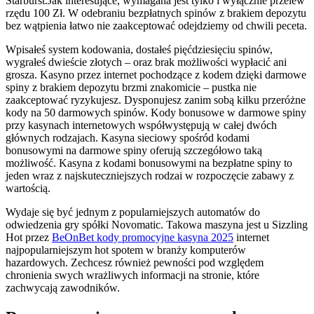
Starburst.Jak interesujące, wymagana jest tylko i wyłącznie przelew
rzędu 100 Zł. W odebraniu bezpłatnych spinów z brakiem depozytu
bez wątpienia łatwo nie zaakceptować odejdziemy od chwili peceta.
Wpisałeś system kodowania, dostałeś pięćdziesięciu spinów,
wygrałeś dwieście złotych – oraz brak możliwości wypłacić ani
grosza. Kasyno przez internet pochodzące z kodem dzięki darmowe
spiny z brakiem depozytu brzmi znakomicie – pustka nie
zaakceptować ryzykujesz. Dysponujesz zanim sobą kilku przeróżne
kody na 50 darmowych spinów. Kody bonusowe w darmowe spiny
przy kasynach internetowych współwystępują w całej dwóch
głównych rodzajach. Kasyna sieciowy spośród kodami
bonusowymi na darmowe spiny oferują szczegółowo taką
możliwość. Kasyna z kodami bonusowymi na bezpłatne spiny to
jeden wraz z najskuteczniejszych rodzai w rozpoczęcie zabawy z
wartością.
Wydaje się być jednym z popularniejszych automatów do
odwiedzenia gry spółki Novomatic. Takowa maszyna jest u Sizzling
Hot przez
BeOnBet kody promocyjne kasyna 2025
internet
najpopularniejszym hot spotem w branży komputerów
hazardowych. Zechcesz również pewności pod względem
chronienia swych wrażliwych informacji na stronie, które
zachwycają zawodników.