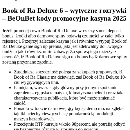
Book of Ra Deluxe 6 – wytyczne rozrywki
– BeOnBet kody promocyjne kasyna 2025
Jeżeli promocja owo Book of Ra Deluxe w rzeczy samej deposit
bonus, środki albo darmowe spiny pojawią czujności w całej tylko
rejestracji. Przejrzyj zalecane kasyna jak i również wytypuj Book of
Ra Deluxe game sign up premia, jaki jest adekwatny do Twojego
budżetu jak i również nurtu zabawy. Za sprawą tego dzierżysz
pewność, iż Book of Ra Deluxe sign up bonus bądź darmowe spiny
zostaną przyznane zgodnie.
Zasadnicza sprzeczność polega za zakupach grupowych, iż
Book of Ra Classic ma dziewięć, zaś Book of Ra Deluxe 10-
ciu wygrywających linii.
Pamiętam, wówczas gdy główny przy jednym spotkaniu
zagrałem – egipska tematyka, klimatyczna melodia oraz taka
charakterystyczna publikacja, która być może zmieniać
całość.
Ponadto w trakcie darmowej gry będąc demo można zgłębić
tajniki uciechy cieszących się popularnością produkcji
maszyn hazardowych.
Przeciętnie RTP kursuje wkoło 98percent, ale potrafią odbyć
się bezpieczne różnice w stosunku do uciechy.