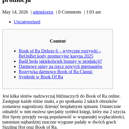
admnlxgxn
May 14, 2026
admnlxgxn
0 Comments
1:03 am
Uncategorized
Content
Book of Ra Deluxe 6 – wytyczne rozrywki –
BeOnBet kody promocyjne kasyna 2025
Bądź będą jakiekolwiek bonusy w produkcji?
Darmowe spiny na rzecz nowych internautów
Rozrywka darmowo Book of Ra Classic
Symbole w Book Of Ra
Jest kilka slotów nadzwyczaj bliźniaczych do Book of Ra online.
Zastępuje każde różne znaki, a po spotkaniu 2 takich obrazków
zostaniesz nagrodzony dziesięć bezpłatnymi spinami. Ostatecznie
odnaleźć w nim możesz specjalny symbol księgi, który ma 2 użycia.
Hot Spoty przejęły swoją popularność w wspaniałej wypłacalności,
natomiast najbardziej znaczne wygrane padały w dwóch grach
Sizzling Hot oraz Book of Ra.