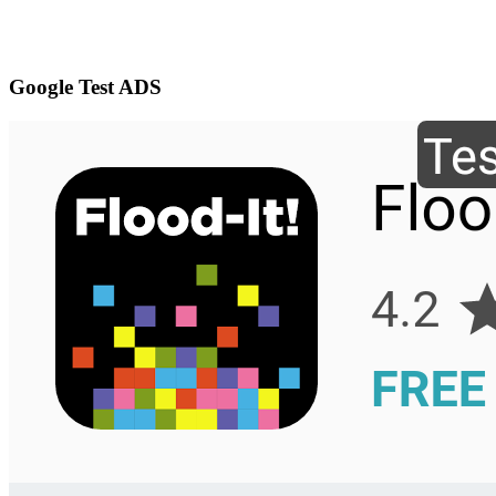
Google Test ADS