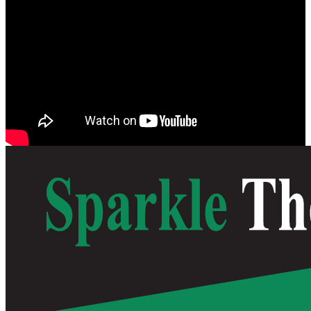
00:00
00:00
03:08