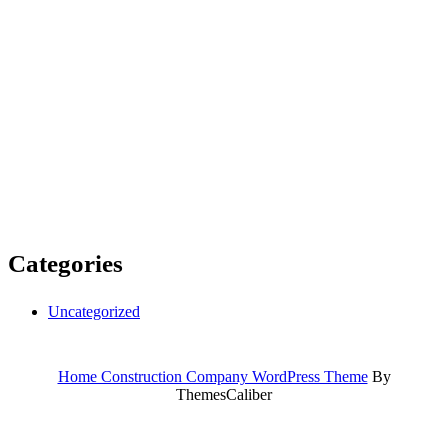
Categories
Uncategorized
Home Construction Company WordPress Theme
By
ThemesCaliber