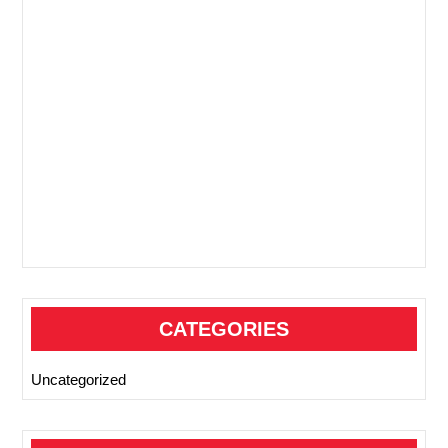
CATEGORIES
Uncategorized