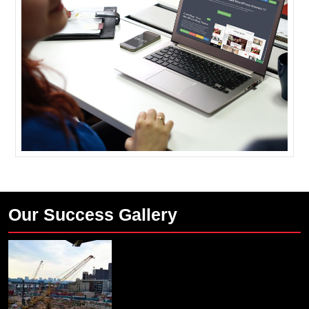
Our Success Gallery