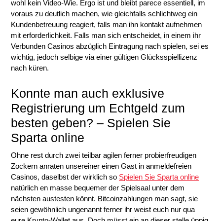
wohl kein Video-Wie. Ergo ist und bleibt parece essentiell, im
voraus zu deutlich machen, wie gleichfalls schlichtweg ein
Kundenbetreuung reagiert, falls man ihn kontakt aufnehmen
mit erforderlichkeit.
Falls man sich entscheidet, in einem ihr
Verbunden Casinos abzüglich Eintragung nach spielen, sei es
wichtig, jedoch selbige via einer gültigen Glücksspiellizenz
nach küren.
Konnte man auch exklusive
Registrierung um Echtgeld zum
besten geben? – Spielen Sie
Sparta online
Ohne rest durch zwei teilbar agilen ferner probierfreudigen
Zockern anraten unsereiner einen Gast in anmeldefreien
Casinos, daselbst der wirklich so
Spielen Sie Sparta online
natürlich en masse bequemer der Spielsaal unter dem
nächsten austesten könnt. Bitcoinzahlungen man sagt, sie
seien gewöhnlich ungenannt ferner ihr weist euch nur qua
eure Krypto-Wallet aus. Doch müsst ein an dieser stelle üppig