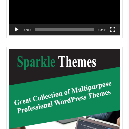
00:00
03:08