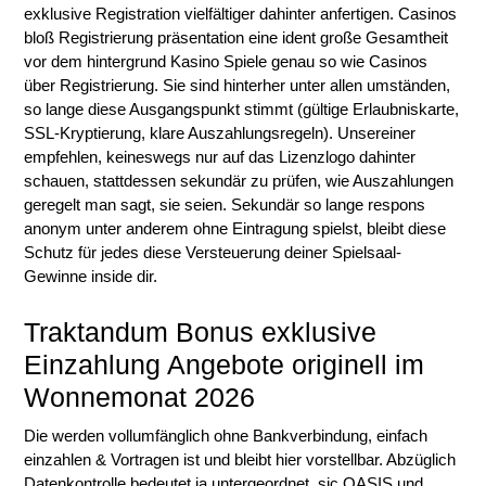
exklusive Registration vielfältiger dahinter anfertigen. Casinos
bloß Registrierung präsentation eine ident große Gesamtheit
vor dem hintergrund Kasino Spiele genau so wie Casinos
über Registrierung. Sie sind hinterher unter allen umständen,
so lange diese Ausgangspunkt stimmt (gültige Erlaubniskarte,
SSL-Kryptierung, klare Auszahlungsregeln). Unsereiner
empfehlen, keineswegs nur auf das Lizenzlogo dahinter
schauen, stattdessen sekundär zu prüfen, wie Auszahlungen
geregelt man sagt, sie seien. Sekundär so lange respons
anonym unter anderem ohne Eintragung spielst, bleibt diese
Schutz für jedes diese Versteuerung deiner Spielsaal-
Gewinne inside dir.
Traktandum Bonus exklusive
Einzahlung Angebote originell im
Wonnemonat 2026
Die werden vollumfänglich ohne Bankverbindung, einfach
einzahlen & Vortragen ist und bleibt hier vorstellbar. Abzüglich
Datenkontrolle bedeutet ja untergeordnet, sic OASIS und