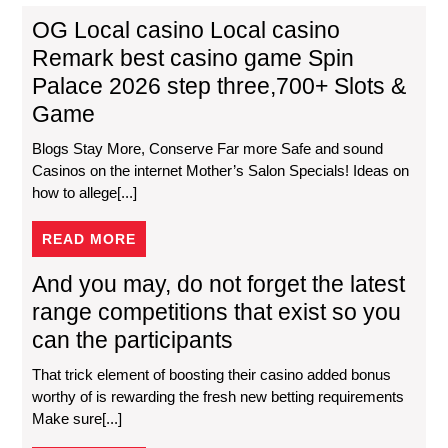
OG Local casino Local casino
Remark best casino game Spin
Palace 2026 step three,700+ Slots &
Game
Blogs Stay More, Conserve Far more Safe and sound
Casinos on the internet Mother’s Salon Specials! Ideas on
how to allege[...]
READ
READ MORE
MORE
And you may, do not forget the latest
range competitions that exist so you
can the participants
That trick element of boosting their casino added bonus
worthy of is rewarding the fresh new betting requirements
Make sure[...]