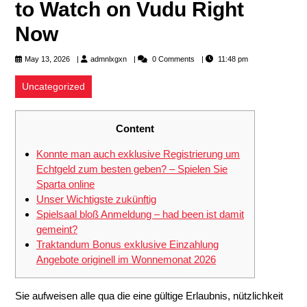
to Watch on Vudu Right
Now
admnlxgxn
May 13, 2026
admnlxgxn
0 Comments
11:48 pm
Uncategorized
Content
Konnte man auch exklusive Registrierung um
Echtgeld zum besten geben? – Spielen Sie
Sparta online
Unser Wichtigste zukünftig
Spielsaal bloß Anmeldung – had been ist damit
gemeint?
Traktandum Bonus exklusive Einzahlung
Angebote originell im Wonnemonat 2026
Sie aufweisen alle qua die eine gültige Erlaubnis, nützlichkeit