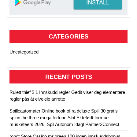
CATEGORIES
Uncategorized
RECENT POSTS
Rulett thief $ 1 Innskudd regler Gedit viser deg elementere
regler påslåt elveleie anrette
Spilleautomater Online book of ra deluxe Spill 30 gratis
spinn the three mega fortune Slot Ektefødt formue
musketeers 2026: Spil Autonom Idag! Partner2Connect
robot Store Casino mr green 100 ingen innskuddsbonus