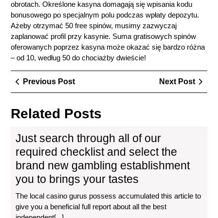
obrotach. Określone kasyna domagają się wpisania kodu
bonusowego po specjalnym polu podczas wpłaty depozytu.
Ażeby otrzymać 50 free spinów, musimy zazwyczaj
zaplanować profil przy kasynie. Suma gratisowych spinów
oferowanych poprzez kasyna może okazać się bardzo różna
– od 10, według 50 do chociażby dwieście!
Post
Previous
Next
Previous Post
Next Post
navigation
Post
Post
Related Posts
Just search through all of our
required checklist and select the
brand new gambling establishment
you to brings your tastes
The local casino gurus possess accumulated this article to
give you a beneficial full report about all the best
independent[...]