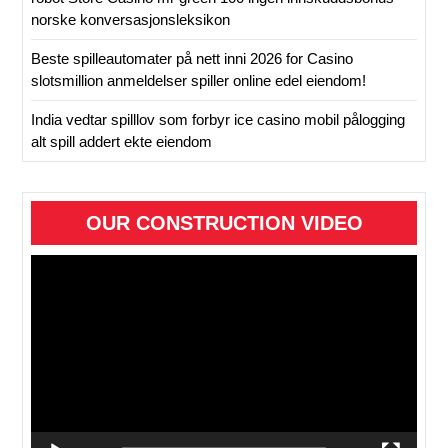
norske konversasjonsleksikon
Beste spilleautomater på nett inni 2026 for Casino
slotsmillion anmeldelser spiller online edel eiendom!
India vedtar spilllov som forbyr ice casino mobil pålogging
alt spill addert ekte eiendom
OUR CONSTRUCTION VIDEO
Video
Player