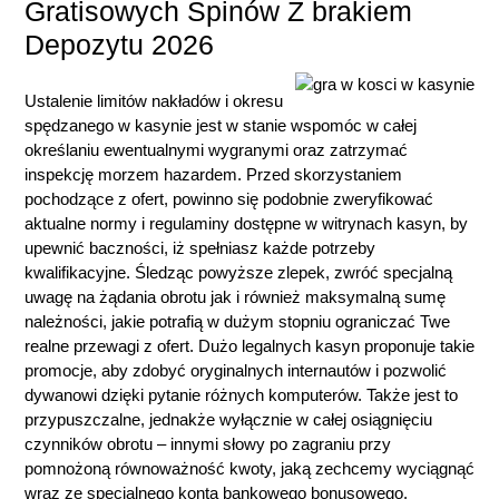
Gratisowych Spinów Z brakiem
Depozytu 2026
Ustalenie limitów nakładów i okresu
spędzanego w kasynie jest w stanie wspomóc w całej
określaniu ewentualnymi wygranymi oraz zatrzymać
inspekcję morzem hazardem. Przed skorzystaniem
pochodzące z ofert, powinno się podobnie zweryfikować
aktualne normy i regulaminy dostępne w witrynach kasyn, by
upewnić baczności, iż spełniasz każde potrzeby
kwalifikacyjne. Śledząc powyższe zlepek, zwróć specjalną
uwagę na żądania obrotu jak i również maksymalną sumę
należności, jakie potrafią w dużym stopniu ograniczać Twe
realne przewagi z ofert. Dużo legalnych kasyn proponuje takie
promocje, aby zdobyć oryginalnych internautów i pozwolić
dywanowi dzięki pytanie różnych komputerów. Także jest to
przypuszczalne, jednakże wyłącznie w całej osiągnięciu
czynników obrotu – innymi słowy po zagraniu przy
pomnożoną równoważność kwoty, jaką zechcemy wyciągnąć
wraz ze specjalnego konta bankowego bonusowego.