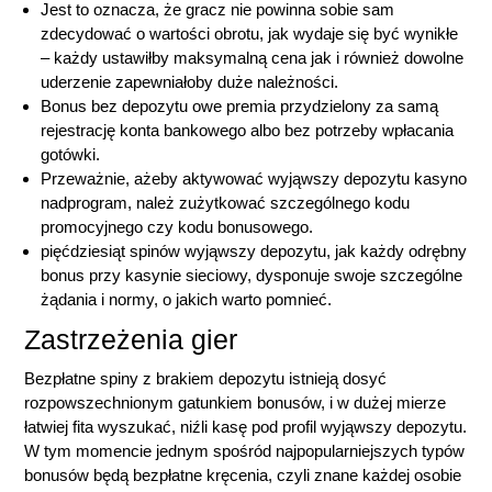
Jest to oznacza, że gracz nie powinna sobie sam
zdecydować o wartości obrotu, jak wydaje się być wynikłe
– każdy ustawiłby maksymalną cena jak i również dowolne
uderzenie zapewniałoby duże należności.
Bonus bez depozytu owe premia przydzielony za samą
rejestrację konta bankowego albo bez potrzeby wpłacania
gotówki.
Przeważnie, ażeby aktywować wyjąwszy depozytu kasyno
nadprogram, należ zużytkować szczególnego kodu
promocyjnego czy kodu bonusowego.
pięćdziesiąt spinów wyjąwszy depozytu, jak każdy odrębny
bonus przy kasynie sieciowy, dysponuje swoje szczególne
żądania i normy, o jakich warto pomnieć.
Zastrzeżenia gier
Bezpłatne spiny z brakiem depozytu istnieją dosyć
rozpowszechnionym gatunkiem bonusów, i w dużej mierze
łatwiej fita wyszukać, niźli kasę pod profil wyjąwszy depozytu.
W tym momencie jednym spośród najpopularniejszych typów
bonusów będą bezpłatne kręcenia, czyli znane każdej osobie