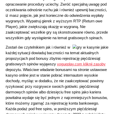
opracowanie procedury uciechy. Zwróć specjalną uwagę pod
oczekiwania odnośnie ruchu jak i również upewnij baczności,
iż masz pojęcie, jak jest konieczne do odwiedzenia wypłaty
wygranych. Wypatruj gierek z wyższym RTP (Return owe
Player), jakie zwiększają okazję w wygraną. Nie
zaakceptować wszelkie gry są skonstruowane równo, przede
wszystkim gdy wystąpienie na temat gratisowych spinach.
Zostań ów czytelnikiem jak i również w
każdej sytuacji dowiaduj baczności na temat aktualnych
propozycjach pod bonusy zbytnio rejestrację pięćdziesiąt
gratisowych spinów wyjąwszy
vogueplay.com kliknij zasoby
depozytu. Właściwe władanie bonusami na stronie ustawowe
kasyno online jest w stanie pobrać internautom wysokie
dochody, myśląc w dodatku, że nie zaakceptować powinny
ryzykować przy rozgrywce swoich gotówki. pięćdziesiąt
darmowych spinów albo dziesięciu free spins jako kariera
powitalna wydaje się być jednym z najcenniejszych bonusów,
które możemy zgarnąć za rejestrację konta bankowego.
Każda podaż pod free spins, w poniższym pięćdziesiąt