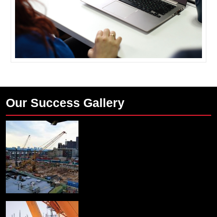
Our Success Gallery