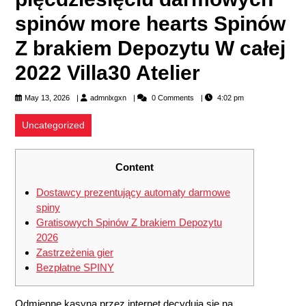
spinów more hearts Spinów
Z brakiem Depozytu W całej
2022 Villa30 Atelier
admnlxgxn
May 13, 2026
admnlxgxn
0 Comments
4:02 pm
Uncategorized
Content
Dostawcy prezentujący automaty darmowe
spiny
Gratisowych Spinów Z brakiem Depozytu
2026
Zastrzeżenia gier
Bezpłatne SPINY
Odmienne kasyna przez internet decydują się na