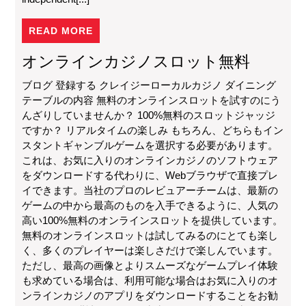
READ
READ MORE
MORE
オンラインカジノスロット無料
ブログ 登録する クレイジーローカルカジノ ダイニング
テーブルの内容 無料のオンラインスロットを試すのにう
んざりしていませんか？ 100%無料のスロットジャッジ
ですか？ リアルタイムの楽しみ もちろん、どちらもイン
スタントギャンブルゲームを選択する必要があります。
これは、お気に入りのオンラインカジノのソフトウェア
をダウンロードする代わりに、Webブラウザで直接プレ
イできます。当社のプロのレビュアーチームは、最新の
ゲームの中から最高のものを入手できるように、人気の
高い100%無料のオンラインスロットを提供しています。
無料のオンラインスロットは試してみるのにとても楽し
く、多くのプレイヤーは楽しさだけで楽しんでいます。
ただし、最高の画像とよりスムーズなゲームプレイ体験
も求めている場合は、利用可能な場合はお気に入りのオ
ンラインカジノのアプリをダウンロードすることをお勧