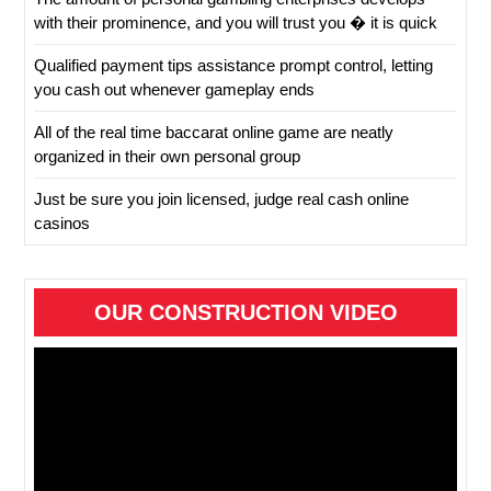
with their prominence, and you will trust you � it is quick
Qualified payment tips assistance prompt control, letting
you cash out whenever gameplay ends
All of the real time baccarat online game are neatly
organized in their own personal group
Just be sure you join licensed, judge real cash online
casinos
OUR CONSTRUCTION VIDEO
Video
Player