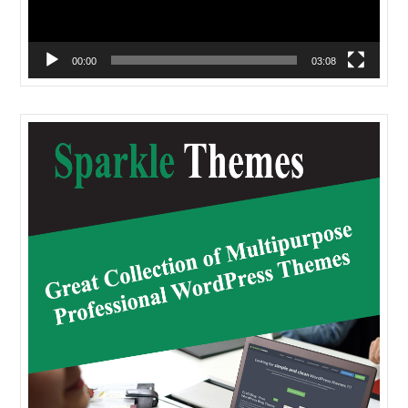
00:00
03:08