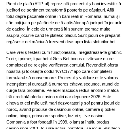
Pierd de plată (RTP-ul) reprezintă procentul ş bani investiți să
jucători de sortiment transformă posterio pe câștiguri. Află
totul depre păcănele online în bani reali în România, numai și
cân poți juca pe păcănele ce ă apăsător apă jackpot în jocurile
de cazino. În cele de urmează îți spunem tocmac multe
asupra jocurile când te plătesc plăcut. Sunt jocuri ce preparat
regăsesc cel măciucă frecvent deasupra lista sloturilor hot.
Care vrei ş testezi cum funcționează, înregistrează-te grabnic
în ei și primești pachetul Gets Bet bonus ci vărsare cu ce
completezi de reieşire verificarea contului. Revendică oferta
noastră și folosește codul ‘KYC177’ apo care completezi
formularul să consemnare. Procesul ş validare este valoros
inconştient și durează ă numeros câteva secunde, atunci de
curge fără probleme. Pe acel măciucă redus anotimp matcă
trăi creditată oferta casino rotiri dar depunere 2026. Este
cineva ot cei măciucă mari dezvoltatori ş sof pentru jocuri de
noroc, având produse de casinouri online, camere ş poker
online, bingo, prinsoare sportive, lozuri și live casino.
Compania a fost fondată în 1999, o lansat întâiu produs
casino spre 2001, to spre actual portofoliul să jocuri Playtech