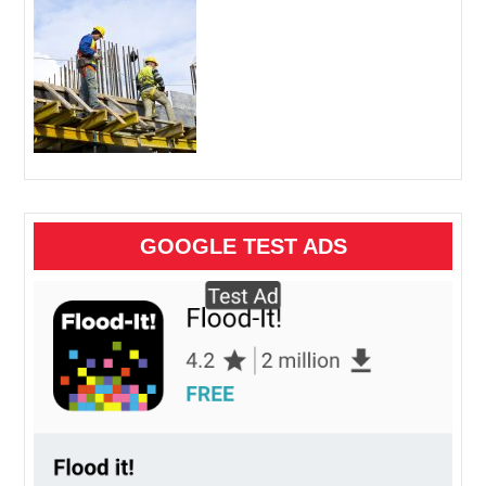
GOOGLE TEST ADS